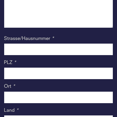
Strasse/Hausnummer
*
PLZ
*
Ort
*
Land
*