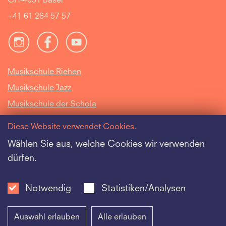
CH-4051 Basel
+41 61 264 57 57
Musikschule Riehen
Musikschule Jazz
Musikschule der Schola
Cantorum Basiliensis
Diese Website verwendet Cookies.
Intranet
Wählen Sie aus, welche Cookies wir verwenden
dürfen.
Offene Stellen
Datenschutz
Notwendig
Statistiken/Analysen
Auswahl erlauben
Alle erlauben