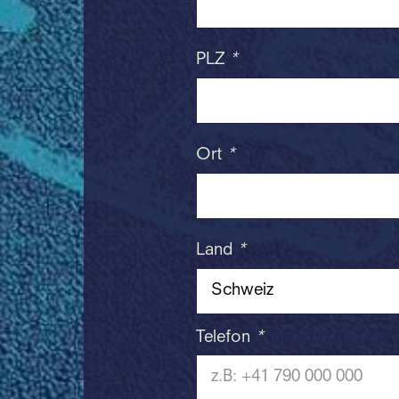
PLZ
*
Ort
*
Land
*
Telefon
*