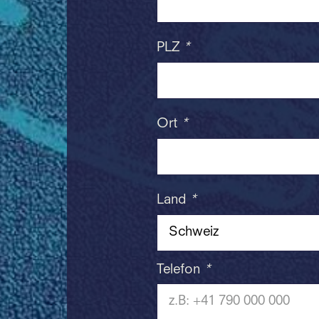
PLZ
*
Ort
*
Land
*
Telefon
*