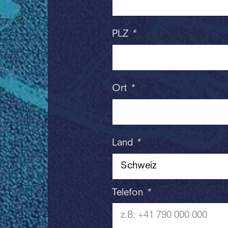
PLZ
*
Ort
*
Land
*
Telefon
*