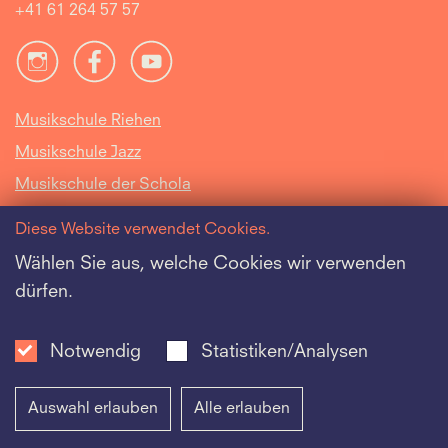
+41 61 264 57 57
Musikschule Riehen
Musikschule Jazz
Musikschule der Schola
Cantorum Basiliensis
Diese Website verwendet Cookies.
Intranet
Wählen Sie aus, welche Cookies wir verwenden
dürfen.
Offene Stellen
Datenschutz
Notwendig
Statistiken/Analysen
Auswahl erlauben
Alle erlauben
Impressum
|
Datenschutz