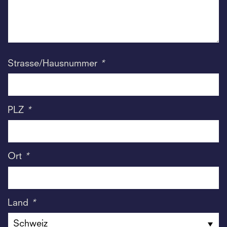
Strasse/Hausnummer
*
PLZ
*
Ort
*
Land
*