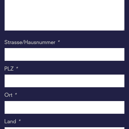
Strasse/Hausnummer
*
PLZ
*
Ort
*
Land
*