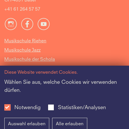
CH-4051 Basel
+41 61 264 57 57
Musikschule Riehen
Musikschule Jazz
Musikschule der Schola
Cantorum Basiliensis
Diese Website verwendet Cookies.
Intranet
Wählen Sie aus, welche Cookies wir verwenden
dürfen.
Offene Stellen
Datenschutz
Notwendig
Statistiken/Analysen
Auswahl erlauben
Alle erlauben