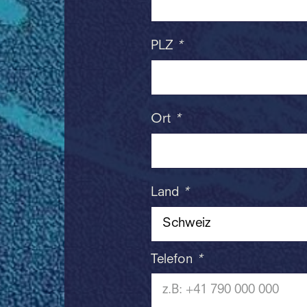
PLZ
*
Ort
*
Land
*
Telefon
*