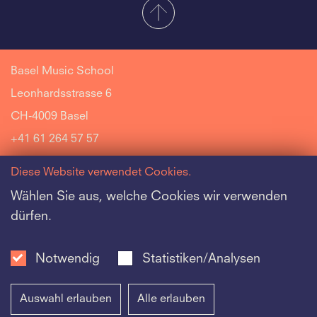
Basel Music School
Leonhardsstrasse 6
CH-4009 Basel
+41 61 264 57 57
Diese Website verwendet Cookies.
Wählen Sie aus, welche Cookies wir verwenden
dürfen.
Riehen Music School
Jazz Music School
Notwendig
Statistiken/Analysen
Schola Cantorum Basiliensis Music School
Auswahl erlauben
Alle erlauben