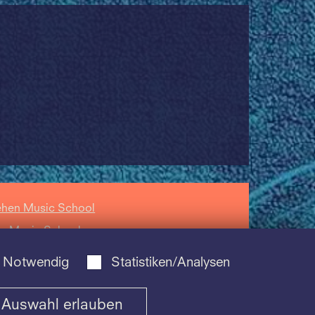
ehen Music School
zz Music School
hola Cantorum
Notwendig
Statistiken/Analysen
siliensis Music
hool
Auswahl erlauben