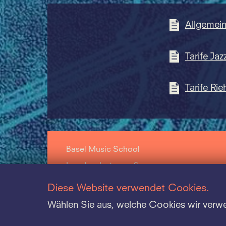
Allgemei
Tarife Jaz
Tarife Rie
Basel Music School
Leonhardsstrasse 6
CH-4009 Basel
Diese Website verwendet Cookies.
+41 61 264 57 57
Wählen Sie aus, welche Cookies wir verw