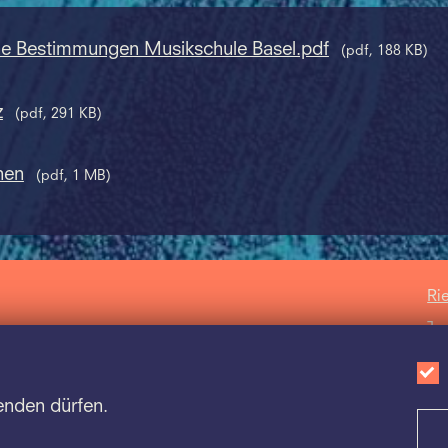
ne Bestimmungen Musikschule Basel.pdf
(pdf, 188 KB)
z
(pdf, 291 KB)
hen
(pdf, 1 MB)
Ri
Ja
Sc
Ba
enden dürfen.
Sc