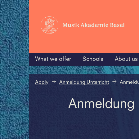
What we offer
Schools
About us
Apply
Anmeldung Unterricht
Anmeldu
Anmeldung U