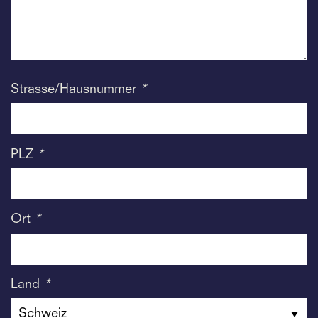
Strasse/Hausnummer
*
PLZ
*
Ort
*
Land
*