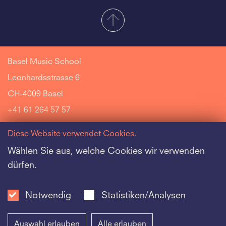
Basel Music School
Leonhardsstrasse 6
CH-4009 Basel
+41 61 264 57 57
Diese Website verwendet Cookies.
Wählen Sie aus, welche Cookies wir verwenden
dürfen.
Riehen Music School
Jazz Music School
Notwendig
Statistiken/Analysen
Schola Cantorum Basiliensis Music School
Auswahl erlauben
Alle erlauben