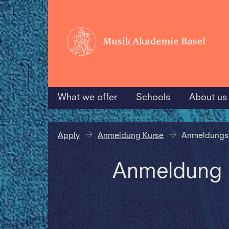
What we offer
Schools
About us
Apply
Anmeldung Kurse
Anmeldungsf
Anmeldung 