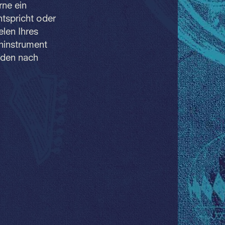
rne ein
tspricht oder
len Ihres
hinstrument
nden nach