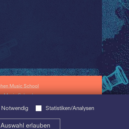
ehen Music School
zz Music School
hola Cantorum
Notwendig
Statistiken/Analysen
siliensis Music
hool
Auswahl erlauben