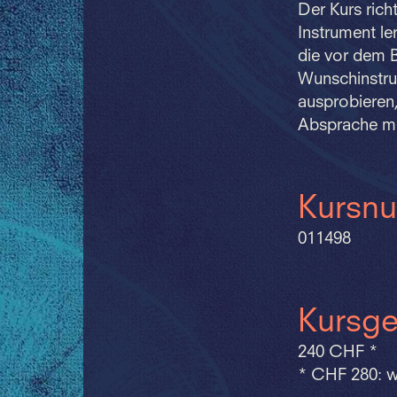
Der Kurs rich
Instrument le
die vor dem B
Wunschinstru
ausprobieren,
Absprache mit
Kursn
011498
Kursge
240 CHF *
* CHF 280: w