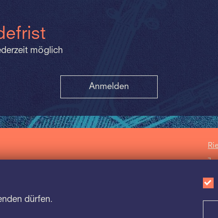
efrist
derzeit möglich
Anmelden
Ri
Ja
Sc
Ba
enden dürfen.
Sc