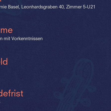
ie Basel, Leonhardsgraben 40, Zimmer 5-U21
hme
n mit Vorkenntnissen
ld
efrist
6