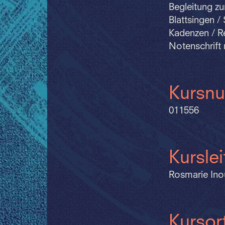
Begleitung zu
Blattsingen /
Kadenzen / R
Notenschrift 
Kursn
011556
Kursle
Rosmarie Ino
Kursor