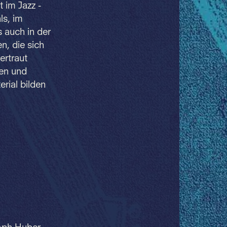
 im Jazz -
ls, im
 auch in der
n, die sich
ertraut
ren und
rial bilden