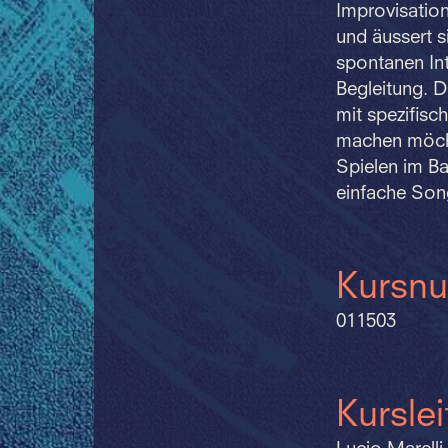
Improvisation
und äussert s
spontanen Int
Begleitung. Di
mit spezifisc
machen möcht
Spielen im Ba
einfache Son
Kursn
011503
Kursle