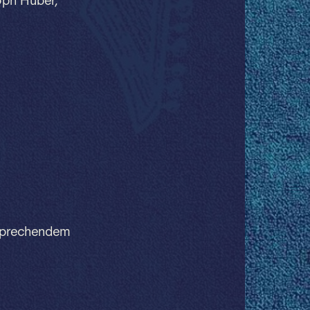
oph Huber,
ntsprechendem