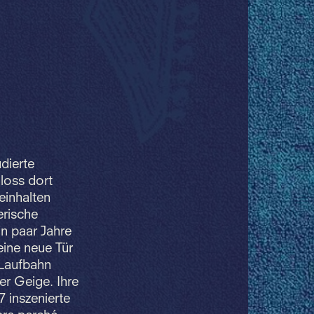
dierte
loss dort
einhalten
erische
in paar Jahre
eine neue Tür
 Laufbahn
r Geige. Ihre
 inszenierte