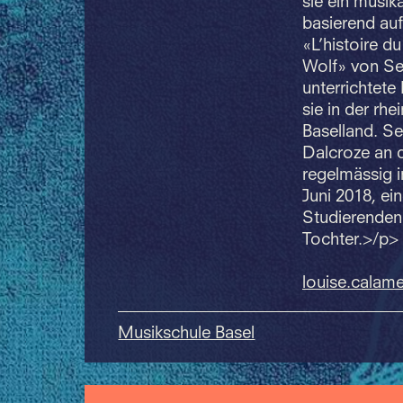
sie ein musik
basierend auf
«L’histoire d
Wolf» von Ser
unterrichtete
sie in der rh
Baselland. Se
Dalcroze an d
regelmässig i
Juni 2018, e
Studierenden 
Tochter.>/p>
louise.
calam
Musikschule Basel