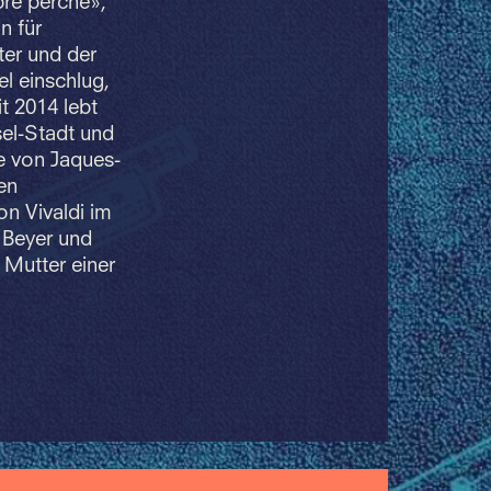
bre perché»,
n für
ter und der
l einschlug,
t 2014 lebt
sel-Stadt und
e von Jaques-
en
on Vivaldi im
 Beyer und
 Mutter einer