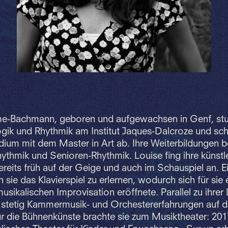
e-Bachmann, geboren und aufgewachsen in Genf, stu
ik und Rhythmik am Institut Jaques-Dalcroze und sch
ium mit dem Master in Art ab. Ihre Weiterbildungen b
hythmik und Senioren-Rhythmik. Louise fing ihre künstl
reits früh auf der Geige und auch im Schauspiel an. E
 sie das Klavierspiel zu erlernen, wodurch sich für sie 
musikalischen Improvisation eröffnete. Parallel zu ihrer
 stetig Kammermusik- und Orchestererfahrungen auf de
ür die Bühnenkünste brachte sie zum Musiktheater: 2017