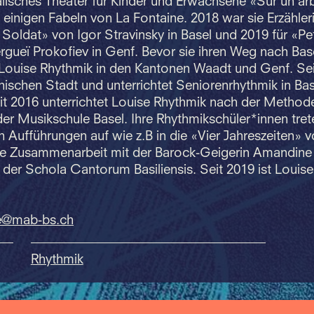
alisches Theater für Kinder und Erwachsene «Sur un ar
 einigen Fabeln von La Fontaine. 2018 war sie Erzähleri
u Soldat» von Igor Stravinsky in Basel und 2019 für «Pe
gueï Prokofiev in Genf. Bevor sie ihren Weg nach Base
 Louise Rhythmik in den Kantonen Waadt und Genf. Sei
einischen Stadt und unterrichtet Seniorenrhythmik in Ba
it 2016 unterrichtet Louise Rhythmik nach der Method
er Musikschule Basel. Ihre Rhythmikschüler*innen tret
n Aufführungen auf wie z.B in die «Vier Jahreszeiten» v
ine Zusammenarbeit mit der Barock-Geigerin Amandine
der Schola Cantorum Basiliensis. Seit 2019 ist Louise
e@mab-bs.
ch
Rhythmik