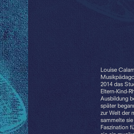
Louise Calam
Musikpädagog
2014 das Stud
Eltern-Kind-R
Ausbildung be
später begann
zur Welt der 
sammelte sie
Faszination f