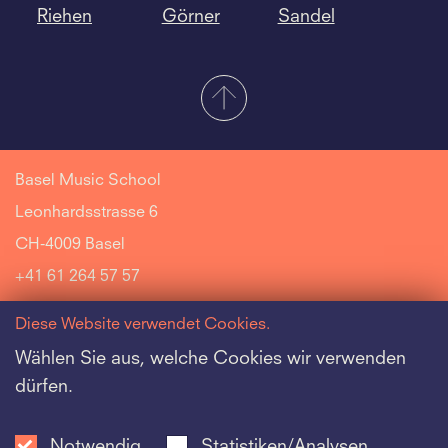
Riehen
Görner
Sandel
Basel Music School
Leonhardsstrasse 6
CH-4009 Basel
+41 61 264 57 57
Diese Website verwendet Cookies.
Wählen Sie aus, welche Cookies wir verwenden
dürfen.
Riehen Music School
Jazz Music School
Notwendig
Statistiken/Analysen