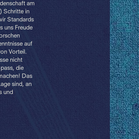
eidenschaft am
 Schritte in
wir Standards
as uns Freude
forschen
nntnisse auf
on Vorteil.
sse nicht
Spass, die
u machen! Das
Lage sind, an
s und