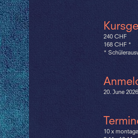
Kursge
240 CHF
168 CHF *
* Schülerausw
Anmeld
20. June 202
Termin
10 x montagab