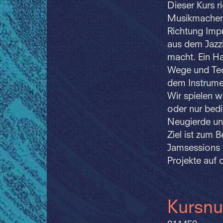
Dieser Kurs r
Musikmachen u
Richtung Imp
aus dem Jazzb
macht. Ein H
Wege und Tec
dem Instrumen
Wir spielen 
oder nur bedi
Neugierde und
Ziel ist zum 
Jamsessions 
Projekte auf d
Kursn