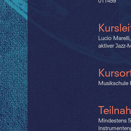
011459
Kursle
Lucio Marell
aktiver Jazz-
Kursor
Musikschule 
Teilna
Mindestens 5
Instrumenten