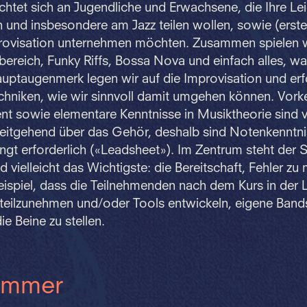
ichtet sich an Jugendliche und Erwachsene, die Ihre L
nd insbesondere am Jazz teilen wollen, sowie (erste)
rovisation unternehmen möchten. Zusammen spielen 
ereich, Funky Riffs, Bossa Nova und einfach alles, w
auptaugenmerk legen wir auf die Improvisation und er
hniken, wie wir sinnvoll damit umgehen können. Vorke
t sowie elementare Kenntnisse in Musiktheorie sind v
weitgehend über das Gehör, deshalb sind Notenkenntni
ngt erforderlich («Leadsheet»). Im Zentrum steht der 
 vielleicht das Wichtigste: die Bereitschaft, Fehler z
Beispiel, dass die Teilnehmenden nach dem Kurs in der 
teilzunehmen und/oder Tools entwickeln, eigene Band
ie Beine zu stellen.
ummer