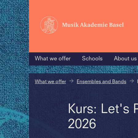
What we offer
Schools
About us
What we offer
Ensembles and Bands
Kurs: Let's
2026