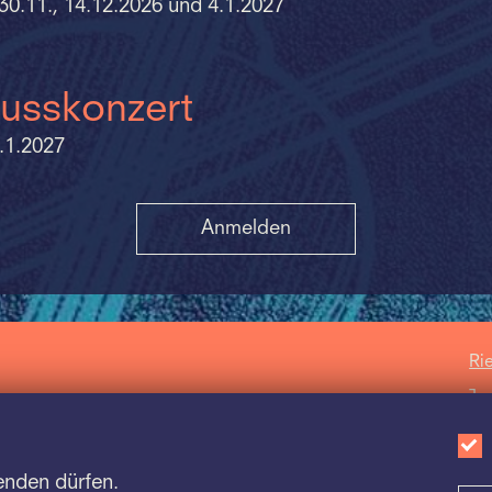
, 30.11., 14.12.2026 und 4.1.2027
usskonzert
.1.2027
Anmelden
Ri
Ja
Sc
Ba
enden dürfen.
Sc