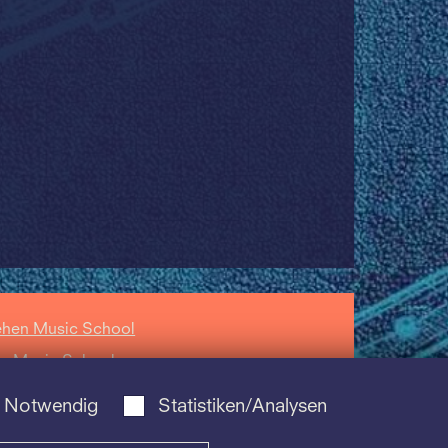
ehen Music School
zz Music School
hola Cantorum
Notwendig
Statistiken/Analysen
siliensis Music
hool