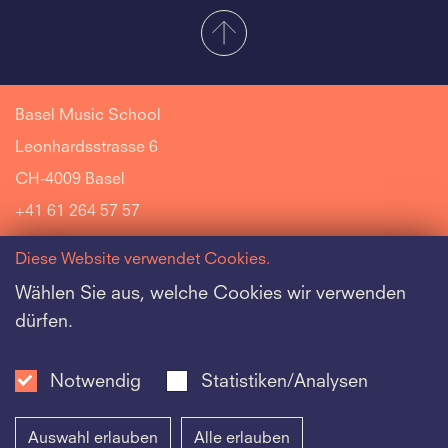
Basel Music School
Leonhardsstrasse 6
CH-4009 Basel
+41 61 264 57 57
Diese Website verwendet Cookies.
Wählen Sie aus, welche Cookies wir verwenden
dürfen.
Riehen Music School
Jazz Music School
Notwendig
Statistiken/Analysen
Schola Cantorum Basiliensis Music School
Auswahl erlauben
Alle erlauben