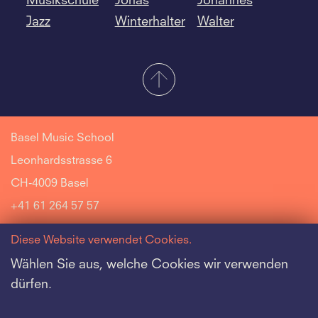
Musikschule
Jonas
Johannes
Jazz
Winterhalter
Walter
Basel Music School
Leonhardsstrasse 6
CH-4009 Basel
+41 61 264 57 57
Diese Website verwendet Cookies.
Wählen Sie aus, welche Cookies wir verwenden
dürfen.
Riehen Music School
Jazz Music School