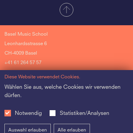
Basel Music School
Leonhardsstrasse 6
CH-4009 Basel
+41 61 264 57 57
Diese Website verwendet Cookies.
Wählen Sie aus, welche Cookies wir verwenden
dürfen.
Riehen Music School
Jazz Music School
Notwendig
Statistiken/Analysen
Schola Cantorum Basiliensis Music School
Auswahl erlauben
Alle erlauben