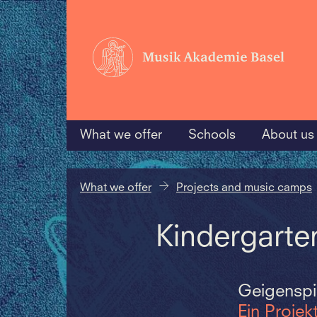
What we offer
Schools
About us
What we offer
Projects and music camps
Kindergarte
Geigenspi
Ein Projek