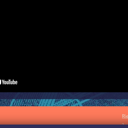
Ri
Ja