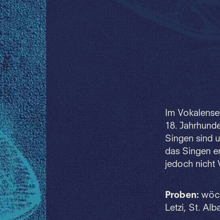
Im Vokalense
18. Jahrhund
Singen sind 
das Singen er
jedoch nicht 
Proben:
wöch
Letzi, St. Al