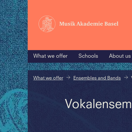
What we offer
Schools
About us
What we offer
Ensembles and Bands
Vokalensem