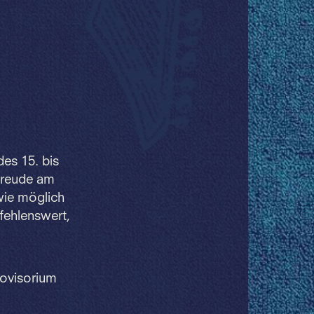
es 15. bis
 Freude am
wie möglich
fehlenswert,
rovisorium