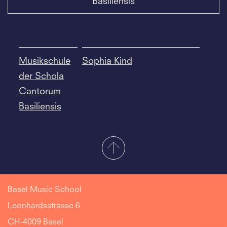
Basiliensis
Musikschule
Sophia Kind
der Schola
Cantorum
Basiliensis
Basel Music School
Leonhardsstrasse 6
CH-4009 Basel