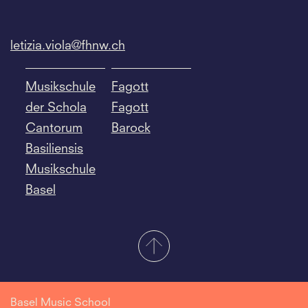
letizia.
viola@fhnw.
ch
Musikschule
Fagott
der Schola
Fagott
Cantorum
Barock
Basiliensis
Musikschule
Basel
Basel Music School