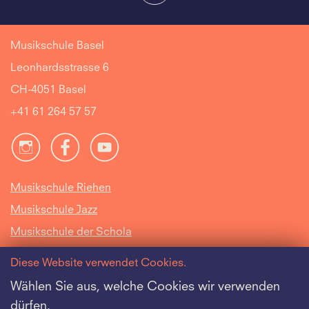
Musikschule Basel
Leonhardsstrasse 6
CH-4051 Basel
+41 61 264 57 57
Musikschule Riehen
Musikschule Jazz
Musikschule der Schola
Cantorum Basiliensis
Diese Website verwendet Cookies.
Intranet
Wählen Sie aus, welche Cookies wir verwenden
dürfen.
Offene Stellen