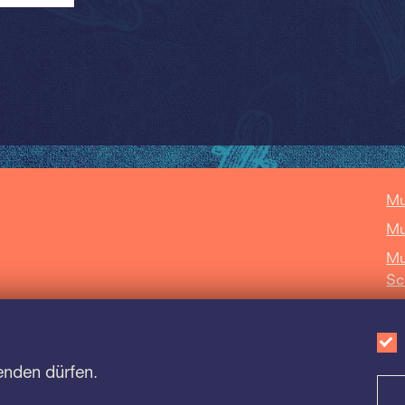
Mu
Mu
Mu
Sc
Ca
enden dürfen.