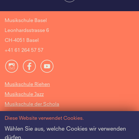
Musikschule Basel
Leonhardsstrasse 6
CH-4051 Basel
+41 61 264 57 57
Musikschule Riehen
Musikschule Jazz
Musikschule der Schola
Cantorum Basiliensis
Diese Website verwendet Cookies.
Intranet
Wählen Sie aus, welche Cookies wir verwenden
dürfen.
Offene Stellen