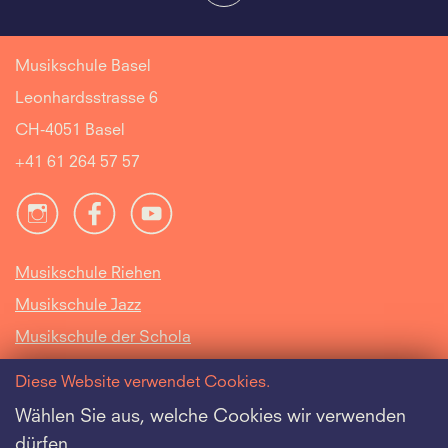
Musikschule Basel
Leonhardsstrasse 6
CH-4051 Basel
+41 61 264 57 57
Musikschule Riehen
Musikschule Jazz
Musikschule der Schola
Cantorum Basiliensis
Diese Website verwendet Cookies.
Intranet
Wählen Sie aus, welche Cookies wir verwenden
dürfen.
Offene Stellen