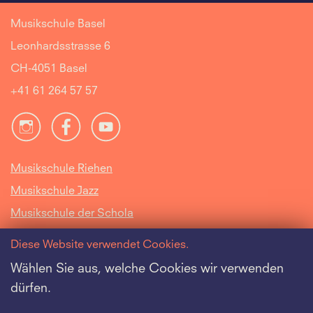
Musikschule Basel
Leonhardsstrasse 6
CH-4051 Basel
+41 61 264 57 57
Musikschule Riehen
Musikschule Jazz
Musikschule der Schola
Cantorum Basiliensis
Diese Website verwendet Cookies.
Intranet
Wählen Sie aus, welche Cookies wir verwenden
dürfen.
Offene Stellen
Datenschutz