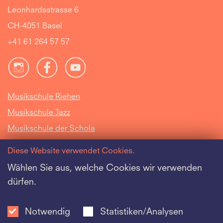
Leonhardsstrasse 6
CH-4051 Basel
+41 61 264 57 57
Musikschule Riehen
Musikschule Jazz
Musikschule der Schola
Cantorum Basiliensis
Diese Website verwendet Cookies.
Intranet
Wählen Sie aus, welche Cookies wir verwenden
dürfen.
Offene Stellen
Datenschutz
Notwendig
Statistiken/Analysen