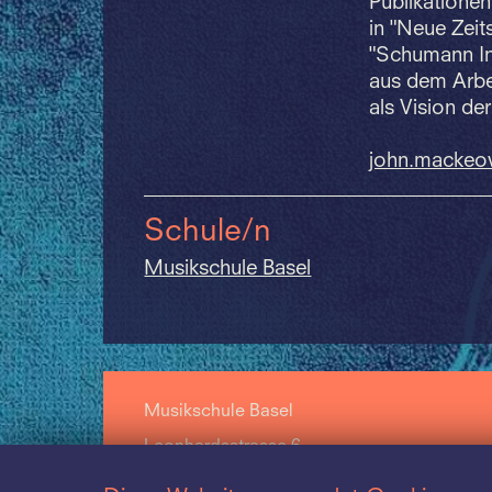
Publikationen
in "Neue Zeits
"Schumann Int
aus dem Arbei
als Vision de
john.
mackeo
Schule/n
Musikschule Basel
Musikschule Basel
Leonhardsstrasse 6
CH-4051 Basel