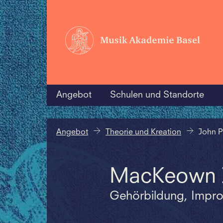
Angebot
Schulen und Standorte
Angebot
Theorie und Kreation
John 
MacKeown J
Gehörbildung, Impro