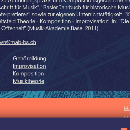
 zu Aufführungspraxis und Kompositionsgeschichte ers
chrift für Musik", "Basler Jahrbuch für historische Musi
erpretieren" sowie zur eigenen Unterrichtstätigkeit: "K
tsfeld Theorie - Komposition - Improvisation" in: "Di
r Offenheit" (Musik-Akademie Basel 2011).
wn@mab-bs.
ch
Gehörbildung
Improvisation
Komposition
Musiktheorie
Mu
Mu
Mu