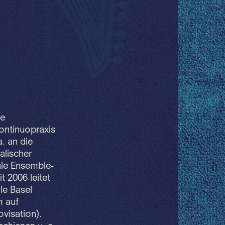
te
ontinuopraxis
. an die
alischer
ale Ensemble-
t 2006 leitet
le Basel
m auf
visation).