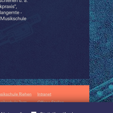
chienen u. a.
kpraxis",
langernte -
e Musikschule
sikschule Riehen
Intranet
sikschule Jazz
Offene Stellen
sikschule der
Datenschutz