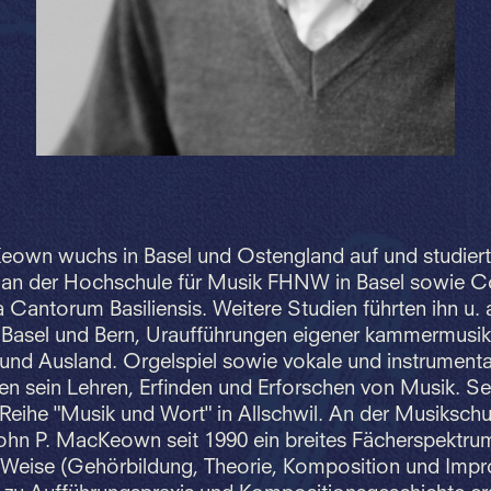
eown wuchs in Basel und Ostengland auf und studier
 an der Hochschule für Musik FHNW in Basel sowie C
 Cantorum Basiliensis. Weitere Studien führten ihn u. a
n Basel und Bern, Uraufführungen eigener kammermusik
 und Ausland. Orgelspiel sowie vokale und instrument
en sein Lehren, Erfinden und Erforschen von Musik. Sei
Reihe "Musik und Wort" in Allschwil. An der Musikschu
John P. MacKeown seit 1990 ein breites Fächerspektru
 Weise (Gehörbildung, Theorie, Komposition und Impro