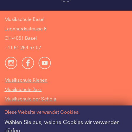
Musikschule Basel
Leonhardsstrasse 6
CH-4051 Basel
+41 61 264 57 57
Musikschule Riehen
Musikschule Jazz
Musikschule der Schola
Cantorum Basiliensis
Diese Website verwendet Cookies.
Intranet
Wählen Sie aus, welche Cookies wir verwenden
dürfen.
Offene Stellen