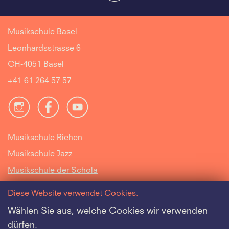
Musikschule Basel
Leonhardsstrasse 6
CH-4051 Basel
+41 61 264 57 57
Musikschule Riehen
Musikschule Jazz
Musikschule der Schola
Cantorum Basiliensis
Diese Website verwendet Cookies.
Intranet
Wählen Sie aus, welche Cookies wir verwenden
dürfen.
Offene Stellen