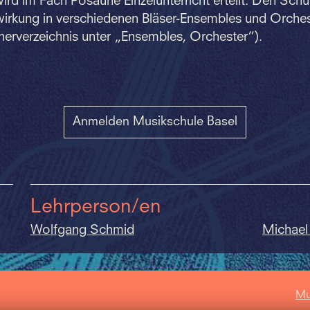
wird im Fach Posaune Einzelunterricht erteilt. Den Schü
wirkung in verschiedenen Bläser-Ensembles und Orches
herverzeichnis unter „Ensembles, Orchester”).
Anmelden Musikschule Basel
Lehrperson/en
Wolfgang Schmid
Michael 
Mu