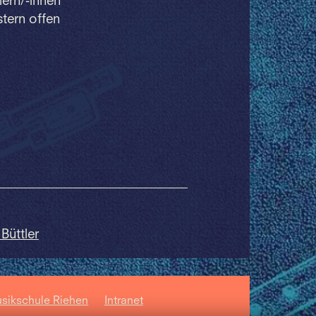
lern/-innen
tern offen
Büttler
sikschule Riehen
Intranet