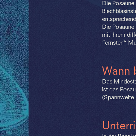
Die Posaune h
Blechblasinst
entsprechende
Die Posaune 
mit ihrem dif
”ernsten” Mus
Wann 
Das Mindestal
ist das Posau
(Spannweite 
Unterr