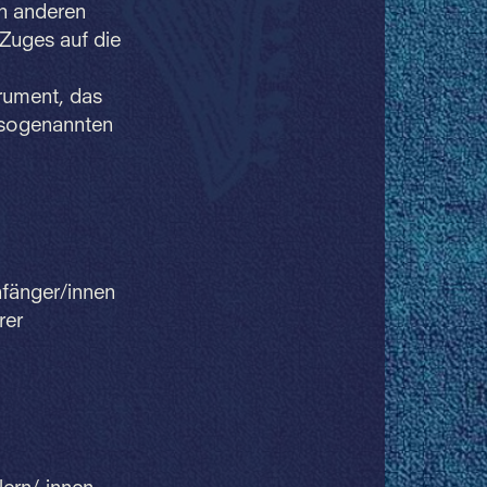
en anderen
 Zuges auf die
rument, das
r sogenannten
nfänger/innen
rer