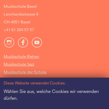
Musikschule Basel
Leonhardsstrasse 6
CH-4051 Basel
+41 61 264 57 57
Musikschule Riehen
Musikschule Jazz
Musikschule der Schola
Cantorum Basiliensis
Diese Website verwendet Cookies.
Intranet
Wählen Sie aus, welche Cookies wir verwenden
dürfen.
Offene Stellen
Datenschutz