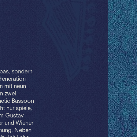
opas, sondern
Generation
n mit neun
in zwei
hetic Bassoon
t nur spiele,
im Gustav
er und Wiener
gnung. Neben