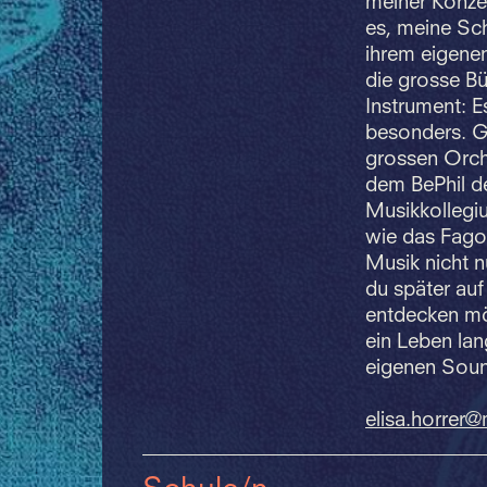
meiner Konzer
es, meine Sch
ihrem eigenen
die grosse Bü
Instrument: E
besonders. G
grossen Orch
dem BePhil de
Musikkollegiu
wie das Fagot
Musik nicht n
du später auf
entdecken möc
ein Leben lan
eigenen Soun
elisa.
horrer@