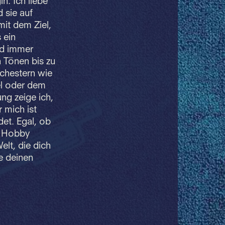
n. Ich liebe
 sie auf
it dem Ziel,
 ein
nd immer
 Tönen bis zu
chestern wie
el oder dem
ng zeige ich,
 mich ist
det. Egal, ob
s Hobby
elt, die dich
e deinen