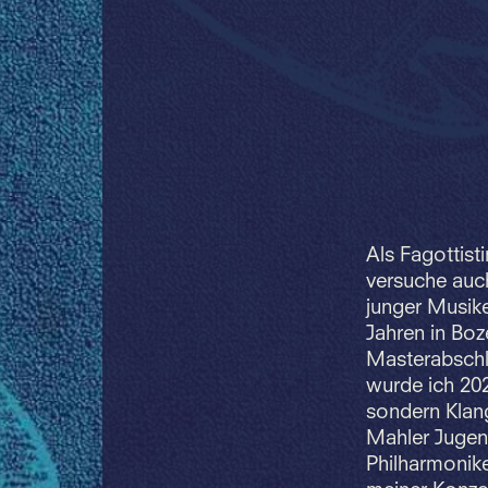
Als Fagottist
versuche auc
junger Musike
Jahren in Boz
Masterabschl
wurde ich 202
sondern Klan
Mahler Jugend
Philharmonik