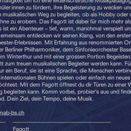
ttätigkeit bin ich eine leidenschaftliche Musikpädagogi
üler:innen zu fördern, ihre Begeisterung zu wecken und
 musikalischen Weg zu begleiten, ob als Hobby oder m
hne zu erobern. Das Fagott ist dabei für mich mehr als
s ist ein Abenteuer – tief, warm, manchmal verspielt u
emeinsam entdecken wir seinen Klang, von den ersten
ester-Erlebnissen. Mit Erfahrung aus renommierten Or
r Berliner Philharmoniker, dem Sinfonieorchester Bas
m Winterthur und mit einer grossen Portion Begeisteru
t zum treuen musikalischen Begleiter werden kann. Für
ur ein Beruf, sie ist eine Sprache, die Menschen verbin
 internationalen Bühnen spielen oder einfach ein neue
htest: Mit dem Fagott öffnest du dir Türen zu einer W
g begleiten kann. Komm vorbei, probier’s aus und find
d. Dein Ziel, dein Tempo, deine Musik.
mab-bs.
ch
Fagott