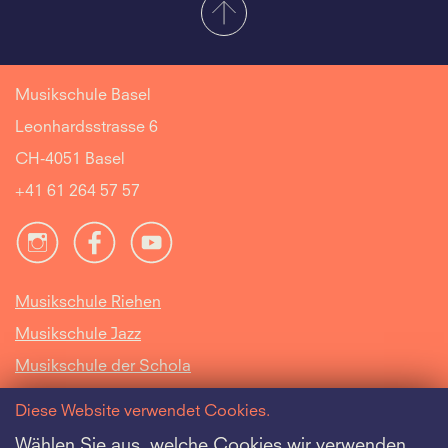
Musikschule Basel
Leonhardsstrasse 6
CH-4051 Basel
+41 61 264 57 57
Musikschule Riehen
Musikschule Jazz
Musikschule der Schola
Cantorum Basiliensis
Diese Website verwendet Cookies.
Intranet
Wählen Sie aus, welche Cookies wir verwenden