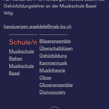
Gehörbildungslehrer an der Musikschule Basel
tätig.
hansjuergen.
waeldele@mab-bs.
ch
Bläserensemble
Schule/n
Überschalldüsen
Musikschule
Gehörbildung
Riehen
Kammermusik
Musikschule
Musiktheorie
Basel
Oboe
Oboenensemble
Dionysociety