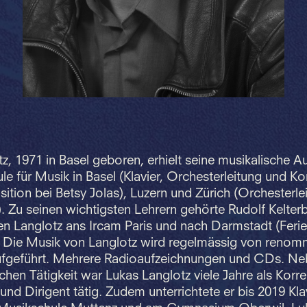
z, 1971 in Basel geboren, erhielt seine musikalische A
e für Musik in Basel (Klavier, Orchesterleitung und K
ition bei Betsy Jolas), Luzern und Zürich (Orchesterle
. Zu seinen wichtigsten Lehrern gehörte Rudolf Kelter
en Langlotz ans Ircam Paris und nach Darmstadt (Ferie
 Die Musik von Langlotz wird regelmässig von renom
fgeführt. Mehrere Radioaufzeichnungen und CDs. Ne
hen Tätigkeit war Lukas Langlotz viele Jahre als Korre
 und Dirigent tätig. Zudem unterrichtete er bis 2019 Kla