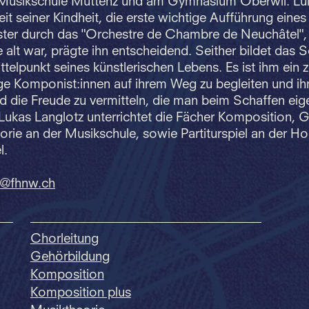
Musikschule Muttenz und am Gymnasium Oberwil. Lu
it seiner Kindheit, die erste wichtige Aufführung eines
ster durch das "Orchestre de Chambre de Neuchâtel", 
e alt war, prägte ihn entscheidend. Seither bildet das 
telpunkt seines künstlerischen Lebens. Es ist ihm ein z
nge Komponist:innen auf ihrem Weg zu begleiten und i
 die Freude zu vermitteln, die man beim Schaffen eig
 Lukas Langlotz unterrichtet die Fächer Komposition, 
rie an der Musikschule, sowie Partiturspiel an der Ho
l.
z@fhnw.
ch
Chorleitung
Gehörbildung
Komposition
Komposition plus