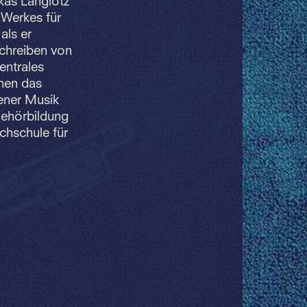
kas Langlotz
 Werkes für
als er
Schreiben von
entrales
hnen das
ener Musik
Gehörbildung
chschule für