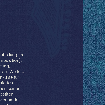
usbildung an
omposition),
itung,
born. Weitere
nkurse für
mierten
ben seiner
petitor,
vier an der