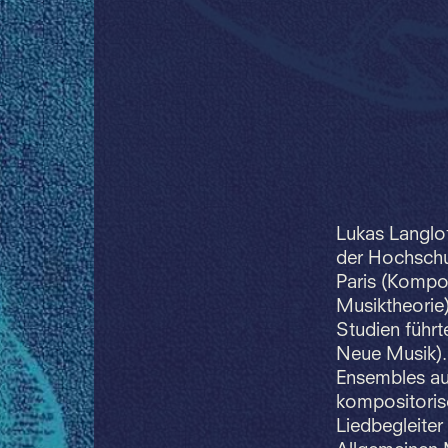
Lukas Langlot
der Hochschul
Paris (Kompos
Musiktheorie)
Studien führt
Neue Musik).
Ensembles au
kompositorisc
Liedbegleiter