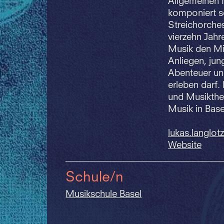
Allgemeinen 
komponiert se
Streichorche
vierzehn Jahr
Musik den Mit
Anliegen, ju
Abenteuer und
erleben darf.
und Musiktheo
Musik in Base
lukas.
langlot
Website
Schule/n
Musikschule Basel