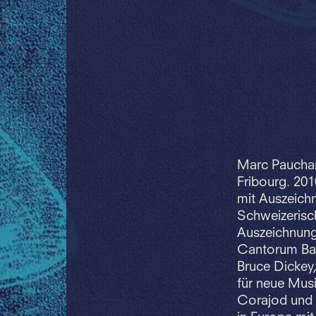
Marc Pauchar
Fribourg. 2010
mit Auszeich
Schweizerisch
Auszeichnung.
Cantorum Bas
Bruce Dickey
für neue Mus
Corajod und B