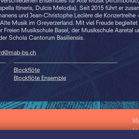
t verschiedenen Ensembles für Alte Musik (Arcimboldo
apella Itineris, Dulcis Melodia). Seit 2015 führt er zu
anens und Jean-Christophe Leclère die Konzertreihe 
Alte Musik im Greyerzerland. Mit viel Freude begleitet 
r Freien Musikschule Basel, der Musikschule Aaretal u
der Schola Cantorum Basiliensis.
rd@mab-bs.
ch
Blockflöte
Blockflöte Ensemble
Mu
Mu