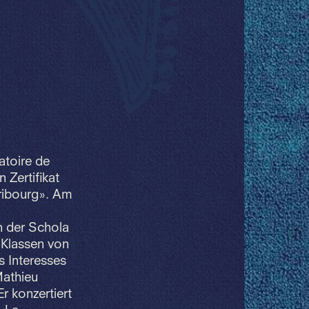
toire de
 Zertifikat
ribourg». Am
n der Schola
 Klassen von
 Interesses
Mathieu
r konzertiert