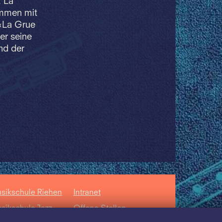
, La
sammen mit
«La Grue
er seine
nd der
sikschule Riehen
Intranet
sikschule Jazz
Offene Stellen