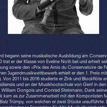
d begann seine musikalische Ausbildung am Conserva
 trat er der Klasse von Eveline Noth bei und erhielt sein
nung sowie den «Prix des Amis du Conservatoire de F
en Jugendmusikwettbewerb erhielt er den 1. Preis mit
 Von 2011 bis 2016 studierte er Zink und Blockflöte a
iliensis und an der Musikhochschule von Genf in den
, William Dongois und Conrad Steinmann. Dank seines
ik kam es zur Zusammenarbeit mit den Komponisten 
alz Trümpy, von welchen er zwei Stücke uraufführte. E