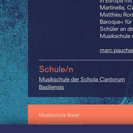
in Europa mi
Martinella, C
Matthieu Rom
Baroque» für 
Schüler an de
Musikschule 
marc.
paucha
Schule/n
Musikschule der Schola Cantorum
Basiliensis
Musikschule Basel
Leonhardsstrasse 6