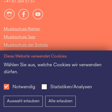
+41 61 264 57 57
Musikschule Riehen
Musikschule Jazz
Musikschule der Schola
Cantorum Basiliensis
Diese Website verwendet Cookies.
Intranet
Wählen Sie aus, welche Cookies wir verwenden
dürfen.
Offene Stellen
Datenschutz
Notwendig
Statistiken/Analysen
Auswahl erlauben
Alle erlauben
Impressum
|
Datenschutz