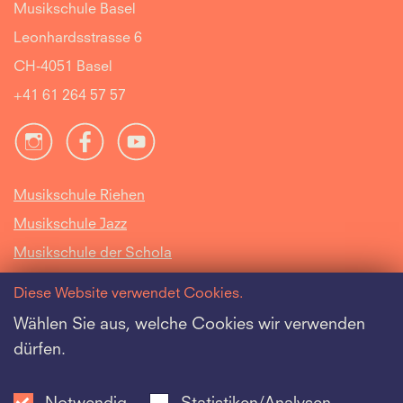
Musikschule Basel
Leonhardsstrasse 6
CH-4051 Basel
+41 61 264 57 57
Musikschule Riehen
Musikschule Jazz
Musikschule der Schola
Cantorum Basiliensis
Diese Website verwendet Cookies.
Intranet
Wählen Sie aus, welche Cookies wir verwenden
dürfen.
Offene Stellen
Datenschutz