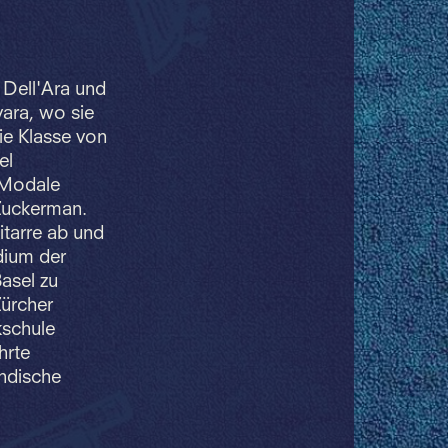
 Dell'Ara und
vara, wo sie
ie Klasse von
el
 Modale
Zuckerman.
itarre ab und
dium der
asel zu
Zürcher
kschule
hrte
ndische