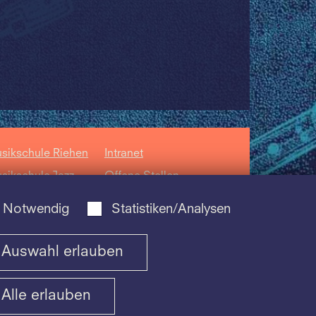
sikschule Riehen
Intranet
sikschule Jazz
Offene Stellen
sikschule der
Datenschutz
Notwendig
Statistiken/Analysen
hola
ntorum Basiliensis
Auswahl erlauben
Alle erlauben