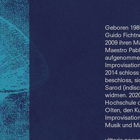
Geboren 1985 
Guido Fichtne
2009 ihren Ma
Maestro Pabl
aufgenommen.
Improvisatio
2014 schloss 
beschloss, s
Sarod (indisc
widmen. 2020
Hochschule de
OIten, den Ku
Improvisatio
Musik und Ma