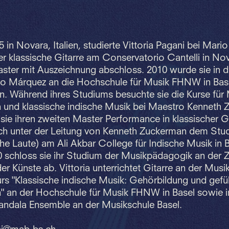
in Novara, Italien, studierte Vittoria Pagani bei Mario
r klassische Gitarre am Conservatorio Cantelli in No
ster mit Auszeichnung abschloss. 2010 wurde sie in d
o Márquez an die Hochschule für Musik FHNW in Bas
 Während ihres Studiums besuchte sie die Kurse für
n und klassische indische Musik bei Maestro Kenneth 
sie ihren zweiten Master Performance in klassischer G
ich unter der Leitung von Kenneth Zuckerman dem Stu
he Laute) am Ali Akbar College für Indische Musik in B
 schloss sie ihr Studium der Musikpädagogik an der 
r Künste ab. Vittoria unterrichtet Gitarre an der Musi
rs "Klassische indische Musik: Gehörbildung und gefü
n" an der Hochschule für Musik FHNW in Basel sowie i
ndala Ensemble an der Musikschule Basel.