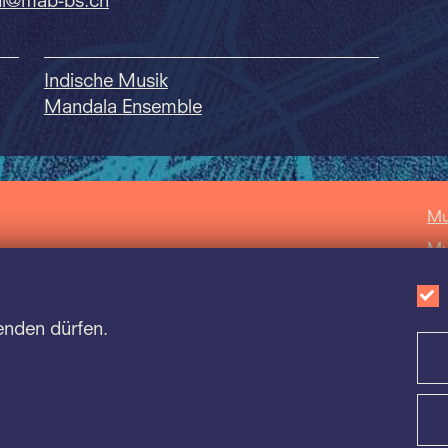
i@mab-bs.
ch
Indische Musik
Mandala Ensemble
Mu
Mu
Mu
Sc
enden dürfen.
Ca