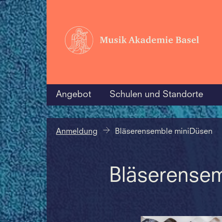
Angebot
Schulen und Standorte
Anmeldung
Bläserensemble miniDüsen
Bläserense