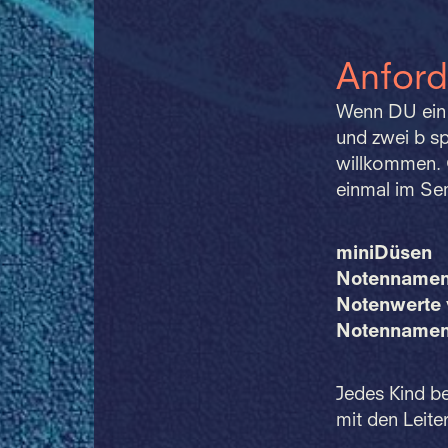
Anfor
Wenn DU ein 
und zwei b spi
willkommen. 
einmal im Sem
miniDüsen
Notenname
Notenwerte v
NotennamenV
Jedes Kind be
mit den Leit