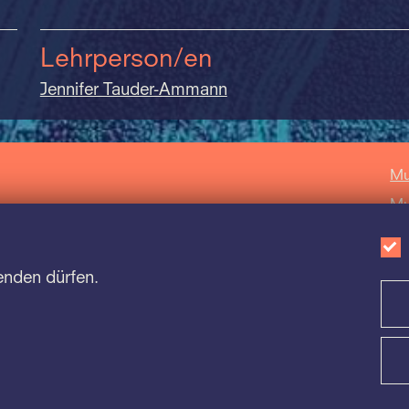
Lehrperson/en
Jennifer Tauder-Ammann
Mu
Mu
Mu
Sc
enden dürfen.
Ca
Impressum
|
Datenschutz