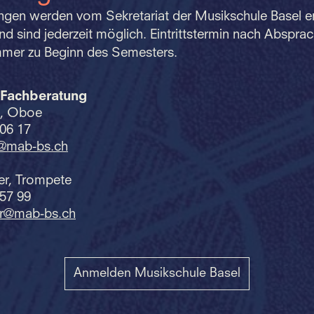
gen werden vom Sekretariat der Musikschule Basel 
sind jederzeit möglich. Eintrittstermin nach Absprac
immer zu Beginn des Semesters.
 Fachberatung
i, Oboe
 06 17
i@mab-bs.
ch
er, Trompete
 57 99
er@mab-bs.
ch
Anmelden Musikschule Basel