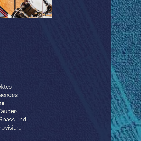
cktes
hsendes
he
Tauder-
 Spass und
rovisieren