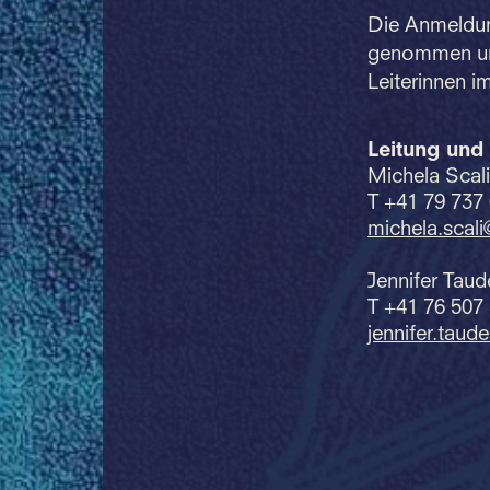
Die Anmeldun
genommen und 
Leiterinnen 
Leitung und
Michela Scal
T +41 79 737
michela.
scal
Jennifer Taud
T +41 76 507
jennifer.
taud