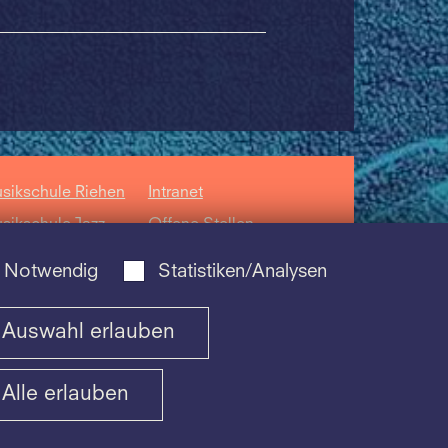
sikschule Riehen
Intranet
sikschule Jazz
Offene Stellen
sikschule der
Datenschutz
Notwendig
Statistiken/Analysen
hola
ntorum Basiliensis
Auswahl erlauben
Alle erlauben