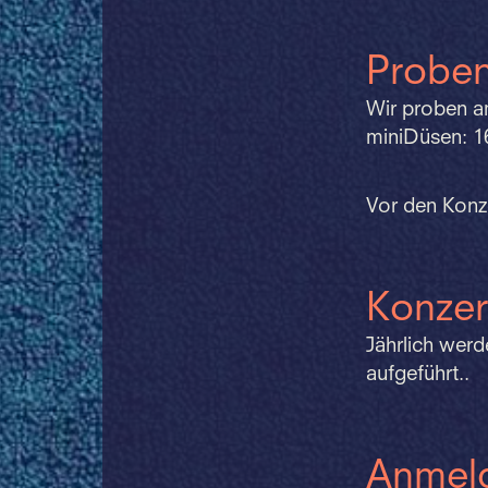
Probe
Wir proben a
miniDüsen: 16
Vor den Konze
Konzer
Jährlich wer
aufgeführt..
Anmel