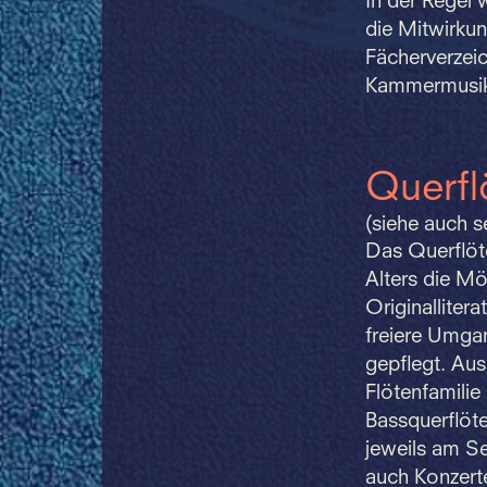
In der Regel 
die Mitwirkun
Fächerverzeic
Kammermusik 
Querfl
(siehe auch s
Das Querflöte
Alters die Mö
Originalliter
freiere Umga
gepflegt. Aus
Flötenfamilie
Bassquerflöte
jeweils am S
auch Konzerte