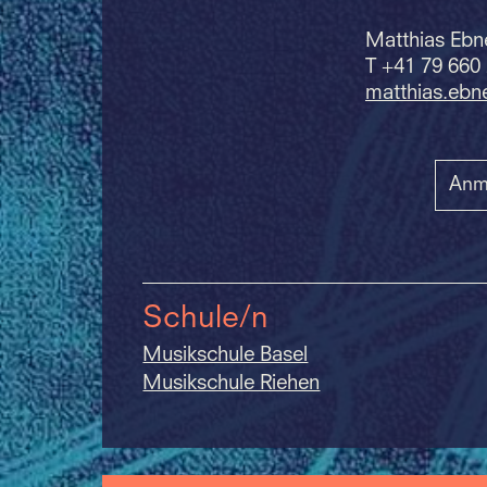
Matthias Ebn
T +41 79 660
matthias.
ebn
Anm
Schule/n
Musikschule Basel
Musikschule Riehen