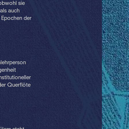
obwohl sie
 als auch
n Epochen der
hlehrperson
genheit
titutioneller
der Querflöte