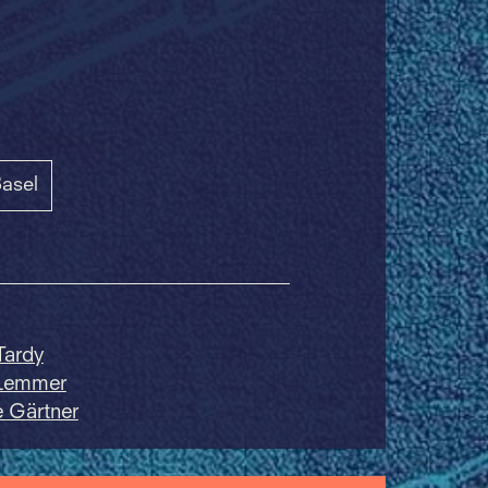
asel
Tardy
 Lemmer
 Gärtner