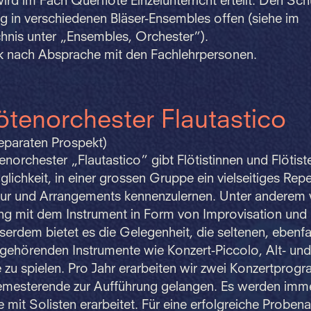
wird im Fach Querflöte Einzelunterricht erteilt. Den Sch
g in verschiedenen Bläser-Ensembles offen (siehe im
hnis unter „Ensembles, Orchester”).
nach Absprache mit den Fachlehrpersonen.
ötenorchester Flautastico
eparaten Prospekt)
norchester „Flautastico” gibt Flötistinnen und Flötist
glichkeit, in einer grossen Gruppe ein vielseitiges Rep
atur und Arrangements kennenzulernen. Unter anderem 
ng mit dem Instrument in Form von Improvisation und 
serdem bietet es die Gelegenheit, die seltenen, ebenfal
 gehörenden Instrumente wie Konzert-Piccolo, Alt- und
 zu spielen. Pro Jahr erarbeiten wir zwei Konzertprog
emesterende zur Aufführung gelangen. Es werden imm
 mit Solisten erarbeitet. Für eine erfolgreiche Probenar