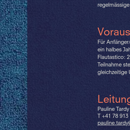
regelmässige
Vorau
Für Anfänger/
ein halbes Ja
Flautastico: 
Teilnahme ste
gleichzeitige
Leitun
Pauline Tardy
T +41 78 913
pauline.
tard