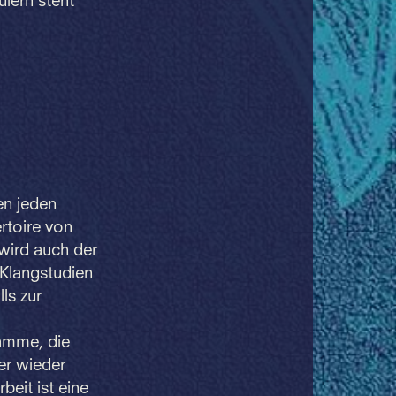
ülern steht
en jeden
ertoire von
wird auch der
Klangstudien
ls zur
ramme, die
er wieder
beit ist eine