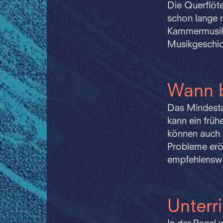
Die Querflöte
schon lange m
Kammermusik-
Musikgeschich
Wann 
Das Mindestal
kann ein früh
können auch a
Probleme erör
empfehlenswe
Unterr