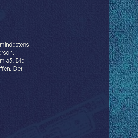
: mindestens
erson.
um a3. Die
ffen. Der