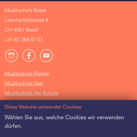
Musikschule Basel
Leonhardsstrasse 6
CH-4051 Basel
+41 61 264 57 57
Musikschule Riehen
Musikschule Jazz
Musikschule der Schola
Cantorum Basiliensis
Diese Website verwendet Cookies.
Intranet
Wählen Sie aus, welche Cookies wir verwenden
dürfen.
Offene Stellen
Datenschutz