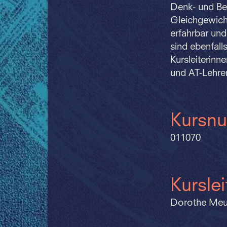
Denk- und Be
Gleichgewich
erfahrbar und
sind ebenfall
Kursleiterinn
und AT-Lehre
Kursn
011070
Kursle
Dorothe Meury