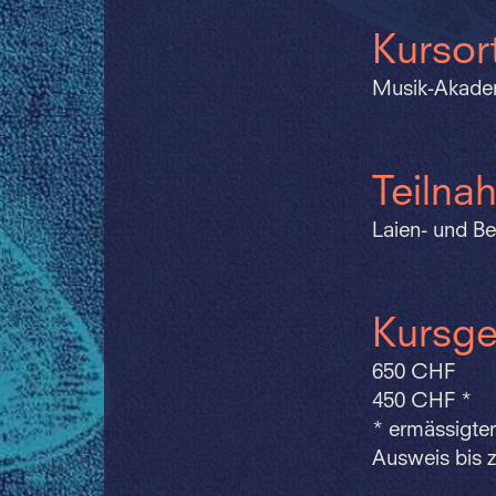
Kursor
Musik-Akadem
Teilna
Laien- und B
Kursge
650 CHF
450 CHF *
* ermässigter
Ausweis bis z