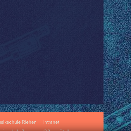
sikschule Riehen
Intranet