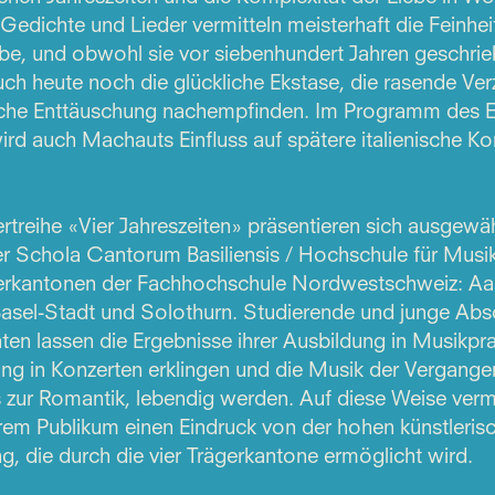
Gedichte und Lieder vermitteln meisterhaft die Feinhei
ebe, und obwohl sie vor siebenhundert Jahren geschri
ch heute noch die glückliche Ekstase, die rasende Ve
iche Enttäuschung nachempfinden. Im Programm des 
rd auch Machauts Einfluss auf spätere italienische K
rtreihe «Vier Jahreszeiten» präsentieren sich ausgewä
r Schola Cantorum Basiliensis / Hochschule für Mus
gerkantonen der Fachhochschule Nordwestschweiz: Aar
Basel-Stadt und Solothurn. Studierende und junge Abs
en lassen die Ergebnisse ihrer Ausbildung in Musikpr
ng in Konzerten erklingen und die Musik der Vergange
is zur Romantik, lebendig werden. Auf diese Weise vermi
em Publikum einen Eindruck von der hohen künstlerisc
g, die durch die vier Trägerkantone ermöglicht wird.