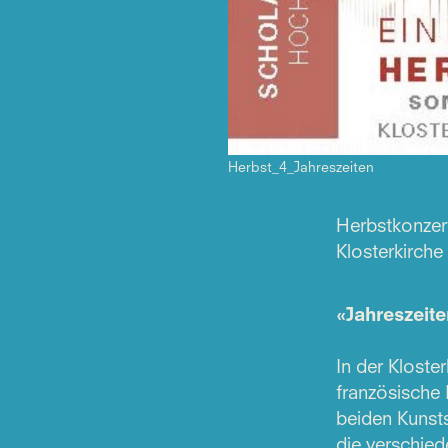
Herbst_4_Jahreszeiten
Herbstkonzert
Klosterkirche
«Jahreszeite
In der Kloste
französische
beiden Kunsts
die verschied