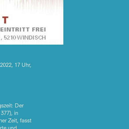
2022, 17 Uhr,
gszeit: Der
377), in
er Zeit, fasst
rte und