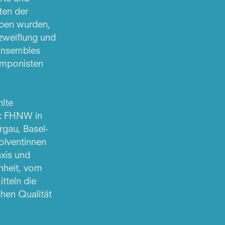
ten der
eben wurden,
rzweiflung und
Ensembles
omponisten
hlte
ik FHNW in
gau, Basel-
olventinnen
axis und
nheit, vom
tteln die
hen Qualität