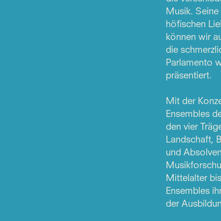
Musik. Seine 
höfischen Li
können wir au
die schmerzl
Parlamento wi
präsentiert.
Mit der Konze
Ensembles de
den vier Trä
Landschaft, 
und Absolvent
Musikforschu
Mittelalter b
Ensembles ihr
der Ausbildun