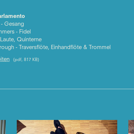
arlamento
 - Gesang
mers - Fidel
 Laute, Quinterne
ough - Traversflöte, Einhandflöte & Trommel
iten
(pdf, 817 KB)