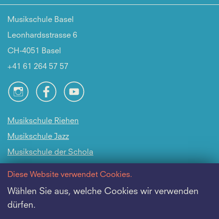
Musikschule Basel
Leonhardsstrasse 6
CH-4051 Basel
+41 61 264 57 57
Musikschule Riehen
Musikschule Jazz
Musikschule der Schola
Cantorum Basiliensis
Diese Website verwendet Cookies.
Intranet
Wählen Sie aus, welche Cookies wir verwenden
dürfen.
Offene Stellen