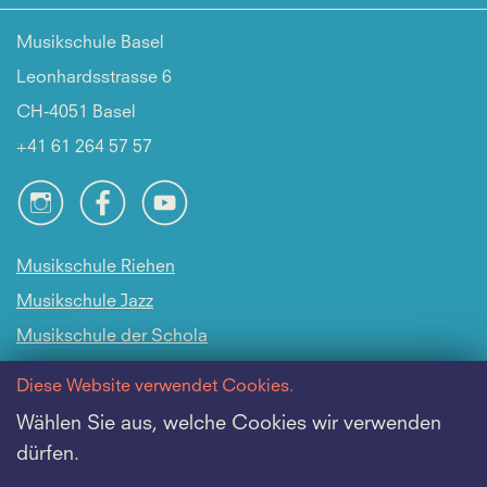
Musikschule Basel
Leonhardsstrasse 6
CH-4051 Basel
+41 61 264 57 57
Musikschule Riehen
Musikschule Jazz
Musikschule der Schola
Cantorum Basiliensis
Diese Website verwendet Cookies.
Intranet
Wählen Sie aus, welche Cookies wir verwenden
dürfen.
Offene Stellen