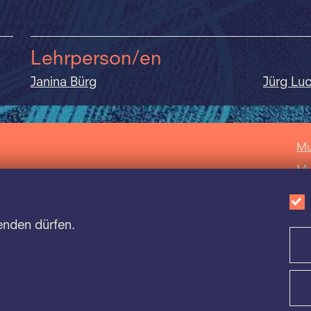
Lehrperson/en
Janina Bürg
Jürg Lu
Mu
Mu
Mu
Sc
enden dürfen.
Ca