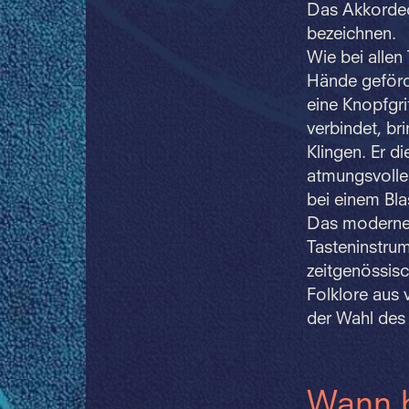
Das Akkordeo
bezeichnen.
Wie bei allen
Hände geförd
eine Knopfgri
verbindet, br
Klingen. Er d
atmungsvollen
bei einem Bla
Das moderne A
Tasteninstru
zeitgenössis
Folklore aus 
der Wahl des
Wann 