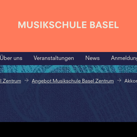
Über uns
Veranstaltungen
News
Anmeldun
l Zentrum
Angebot Musikschule Basel Zentrum
Akko