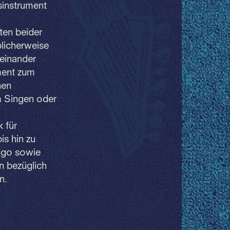
sinstrument
ten beider
licherweise
teinander
ment zum
nen
m Singen oder
 für
is hin zu
ango sowie
n bezüglich
n.