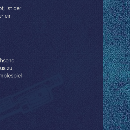
, ist der
r ein
achsene
us zu
mblespiel