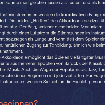
n könnte man gleichermassen als Tasten- und als Bla
 Tasteninstrumenten werden die koordinativen Fähigkei
ert. Die beiden „Hälften” des Akkordeons besitzen üb
fftastatur. Der Balg, welcher diese beiden Manuale mi
ingt durch einen Luftstrom die Stimmzungen im Instru
ient sozusagen als Lunge und vermittelt dem Spieler ei
, natürlichen Zugang zur Tonbildung, ähnlich wie bei
sinstrument.
kkordeon ermöglicht das Spielen vielfältigster Musik
mente aus mehreren Epochen von Barock über Klassik b
cher Musik. Auch die Wege der Popularmusik, Jazz, T
verschiedenen Regionen sind jederzeit offen. Für Frage
 Instrumentes wenden Sie sich an die Fachlehrpersone
beginnen?