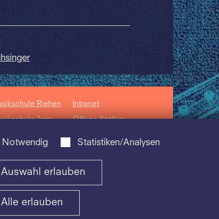
chsinger
sikschule Riehen
Intranet
sikschule Jazz
Offene Stellen
sikschule der
Datenschutz
Notwendig
Statistiken/Analysen
hola
ntorum Basiliensis
Auswahl erlauben
Alle erlauben